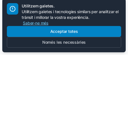
Utilitzem galetes.
Utilitzem galetes i tecnologies similars per analitzar el
trànsit i millorar la vostra experiència.
Saber-ne més
Acceptar totes
Només les necessàries
Mantén-te al dia.
Novetats sobre noves funcions, al·lèrgens
afegits i consells, de tant en tant.
Email