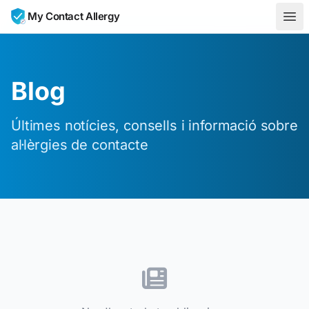
Skip to content
My Contact Allergy
Blog
Últimes notícies, consells i informació sobre
al·lèrgies de contacte